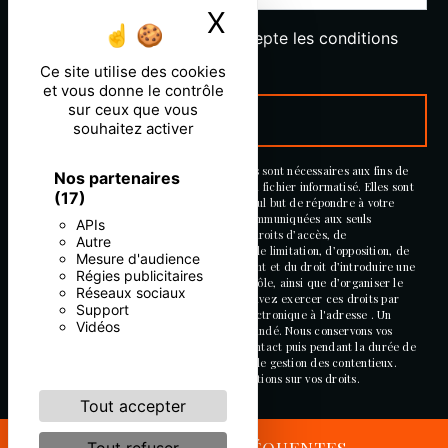
X
Masquer le ban
En cochant cette case, j'accepte les conditions
particulières ci-dessous **
Ce site utilise des cookies
et vous donne le contrôle
sur ceux que vous
ENVOYER
souhaitez activer
** Les données personnelles communiquées sont nécessaires aux fins de
Nos partenaires
vous contacter et sont enregistrées dans un fichier informatisé. Elles sont
(17)
destinées à et ses sous-traitants dans le seul but de répondre à votre
message. Les données collectées seront communiquées aux seuls
APIs
destinataires suivants: . Vous disposez de droits d’accès, de
Autre
rectification, d’effacement, de portabilité, de limitation, d’opposition, de
Mesure d'audience
retrait de votre consentement à tout moment et du droit d’introduire une
Régies publicitaires
réclamation auprès d’une autorité de contrôle, ainsi que d’organiser le
Réseaux sociaux
sort de vos données post-mortem. Vous pouvez exercer ces droits par
Support
voie postale à l'adresse ou par courrier électronique à l'adresse . Un
Vidéos
justificatif d'identité pourra vous être demandé. Nous conservons vos
données pendant la période de prise de contact puis pendant la durée de
prescription légale aux fins probatoires et de gestion des contentieux.
Consultez le site cnil.fr pour plus d’informations sur vos droits.
Tout accepter
RECHERCHES FRÉQUENTES