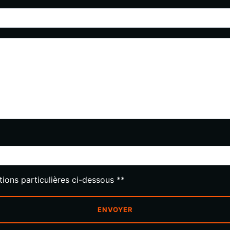
deau des cookies
tions particulières ci-dessous **
ENVOYER