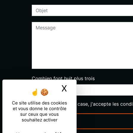
Combien font huit plus trois
X
Masquer le ban
Ce site utilise des cookies
En cochant cette case, j'accepte les condi
et vous donne le contrôle
sur ceux que vous
souhaitez activer