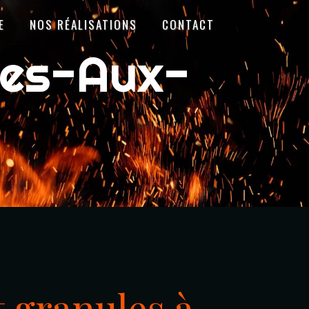
E
NOS RÉALISATIONS
CONTACT
res-Aux-
t granules à