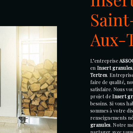
Saint
Aux-T
L’entreprise
ASSO
en
Insert granules
Tertres
. Entrepris
faire de qualité, 
satisfaire. Nous v
projet de
Insert g
besoins. Si vous ha
sommes à votre dis
renseignements néc
granules
. Notre mé
partager avec vous