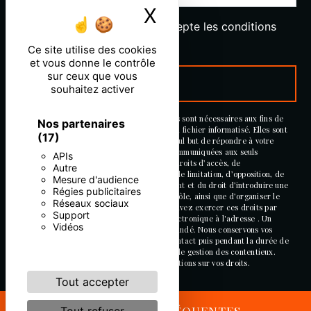
X
Masquer le ban
En cochant cette case, j'accepte les conditions
particulières ci-dessous **
Ce site utilise des cookies
et vous donne le contrôle
sur ceux que vous
ENVOYER
souhaitez activer
** Les données personnelles communiquées sont nécessaires aux fins de
Nos partenaires
vous contacter et sont enregistrées dans un fichier informatisé. Elles sont
(17)
destinées à et ses sous-traitants dans le seul but de répondre à votre
message. Les données collectées seront communiquées aux seuls
APIs
destinataires suivants: . Vous disposez de droits d’accès, de
Autre
rectification, d’effacement, de portabilité, de limitation, d’opposition, de
Mesure d'audience
retrait de votre consentement à tout moment et du droit d’introduire une
Régies publicitaires
réclamation auprès d’une autorité de contrôle, ainsi que d’organiser le
Réseaux sociaux
sort de vos données post-mortem. Vous pouvez exercer ces droits par
Support
voie postale à l'adresse ou par courrier électronique à l'adresse . Un
Vidéos
justificatif d'identité pourra vous être demandé. Nous conservons vos
données pendant la période de prise de contact puis pendant la durée de
prescription légale aux fins probatoires et de gestion des contentieux.
Consultez le site cnil.fr pour plus d’informations sur vos droits.
Tout accepter
RECHERCHES FRÉQUENTES