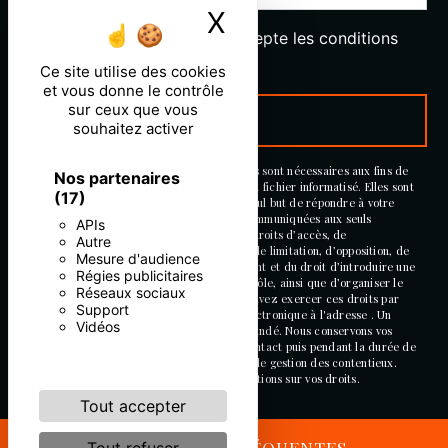
X
Masquer le ban
En cochant cette case, j'accepte les conditions
particulières ci-dessous **
Ce site utilise des cookies
et vous donne le contrôle
sur ceux que vous
ENVOYER
souhaitez activer
** Les données personnelles communiquées sont nécessaires aux fins de
Nos partenaires
vous contacter et sont enregistrées dans un fichier informatisé. Elles sont
(17)
destinées à et ses sous-traitants dans le seul but de répondre à votre
message. Les données collectées seront communiquées aux seuls
APIs
destinataires suivants: . Vous disposez de droits d’accès, de
Autre
rectification, d’effacement, de portabilité, de limitation, d’opposition, de
Mesure d'audience
retrait de votre consentement à tout moment et du droit d’introduire une
Régies publicitaires
réclamation auprès d’une autorité de contrôle, ainsi que d’organiser le
Réseaux sociaux
sort de vos données post-mortem. Vous pouvez exercer ces droits par
Support
voie postale à l'adresse ou par courrier électronique à l'adresse . Un
Vidéos
justificatif d'identité pourra vous être demandé. Nous conservons vos
données pendant la période de prise de contact puis pendant la durée de
prescription légale aux fins probatoires et de gestion des contentieux.
Consultez le site cnil.fr pour plus d’informations sur vos droits.
Tout accepter
RECHERCHES FRÉQUENTES