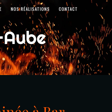
E
NOS RÉALISATIONS
CONTACT
-Aube
née à Bar-