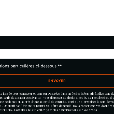
deau des cookies
tions particulières ci-dessous **
ENVOYER
ins de vous contacter et sont enregistrées dans un fichier informatisé. Elles sont de
euls destinataires suivants: . Vous disposez de droits d’accès, de rectification, d’eff
une réclamation auprès d’une autorité de contrôle, ainsi que d’organiser le sort de 
se . Un justificatif d'identité pourra vous être demandé. Nous conservons vos données
tentieux. Consultez le site cnil.fr pour plus d’informations sur vos droits.