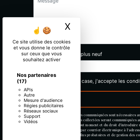
X
Masquer le ban
Ce site utilise des cookies
et vous donne le contrôle
sur ceux que vous
Combien font deux plus neuf
souhaitez activer
Nos partenaires
En cochant cette case, j'accepte les condi
(17)
APIs
Autre
Mesure d'audience
Régies publicitaires
Réseaux sociaux
** Les données personnelles communiquées sont nécessaires aux f
Support
votre message. Les données collectées seront communiquées aux s
Vidéos
de votre consentement à tout moment et du droit d’introduire 
voie postale à l'adresse ou par courrier électronique à l'adres
de prescription légale aux fins probatoires et de gestion des con