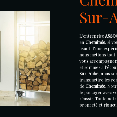
Sur-
L’entreprise
ASSO
en
Cheminée
, si v
usant d’une expérie
nous mettons tout 
vous accompagnons
et sommes à l’écout
Sur-Aube
, nous so
transmettre les re
de
Cheminée
. Notr
le partager avec v
réussir. Toute notre
propreté et rigueu