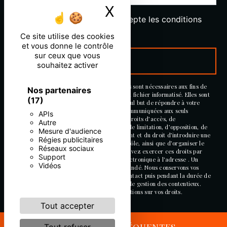
X
Masquer le ban
En cochant cette case, j'accepte les conditions
particulières ci-dessous **
Ce site utilise des cookies
et vous donne le contrôle
sur ceux que vous
ENVOYER
souhaitez activer
** Les données personnelles communiquées sont nécessaires aux fins de
Nos partenaires
vous contacter et sont enregistrées dans un fichier informatisé. Elles sont
(17)
destinées à et ses sous-traitants dans le seul but de répondre à votre
message. Les données collectées seront communiquées aux seuls
APIs
destinataires suivants: . Vous disposez de droits d’accès, de
Autre
rectification, d’effacement, de portabilité, de limitation, d’opposition, de
Mesure d'audience
retrait de votre consentement à tout moment et du droit d’introduire une
Régies publicitaires
réclamation auprès d’une autorité de contrôle, ainsi que d’organiser le
Réseaux sociaux
sort de vos données post-mortem. Vous pouvez exercer ces droits par
Support
voie postale à l'adresse ou par courrier électronique à l'adresse . Un
Vidéos
justificatif d'identité pourra vous être demandé. Nous conservons vos
données pendant la période de prise de contact puis pendant la durée de
prescription légale aux fins probatoires et de gestion des contentieux.
Consultez le site cnil.fr pour plus d’informations sur vos droits.
Tout accepter
RECHERCHES FRÉQUENTES